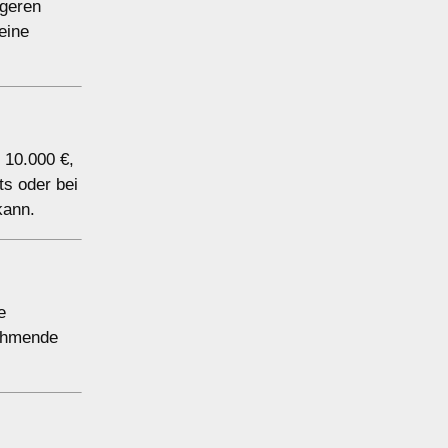
igeren
eine
 10.000 €,
ts oder bei
kann.
e
nehmende