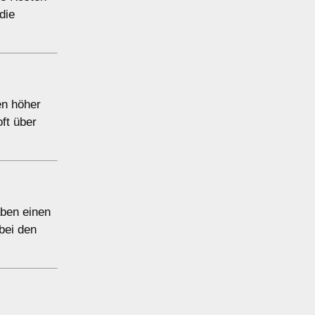
die
en höher
ft über
aben einen
bei den