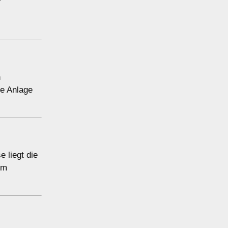
n
e Anlage
 liegt die
em