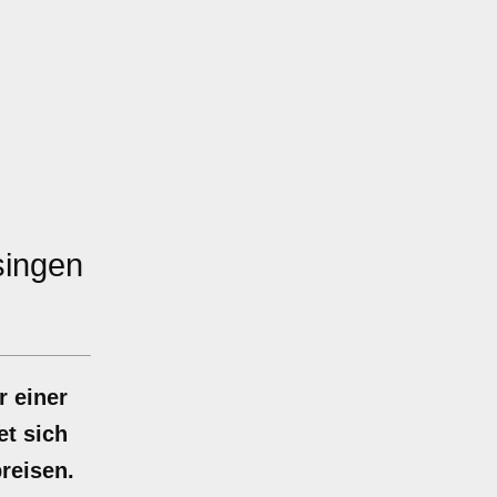
singen
r einer
et sich
reisen.