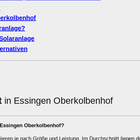
r
berkolbenhof
aranlage?
Solaranlage
ernativen
t
in Essingen Oberkolbenhof
n Essingen Oberkolbenhof?
riieren je nach Größe und Leistung. Im Durchschnitt liegen d