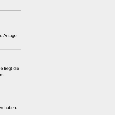
n
e Anlage
 liegt die
em
en haben.