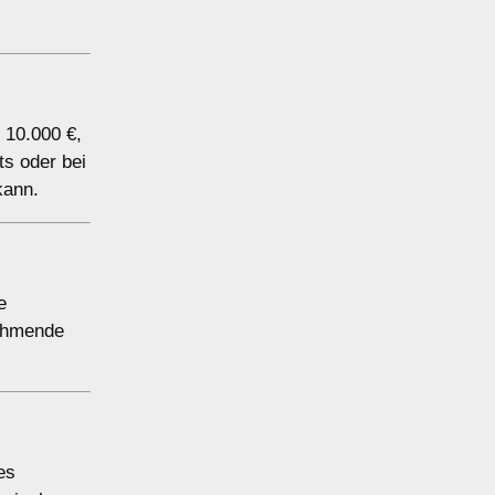
 10.000 €,
ts oder bei
kann.
e
nehmende
es