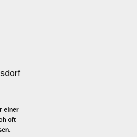
sdorf
r einer
ch oft
sen.