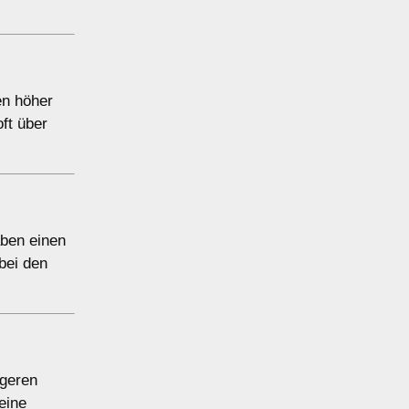
en höher
ft über
aben einen
bei den
igeren
eine