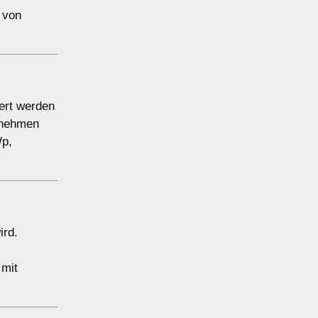
 von
ert werden
ernehmen
Wp,
ird.
 mit