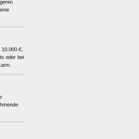
igeren
eine
 10.000 €,
ts oder bei
kann.
e
nehmende