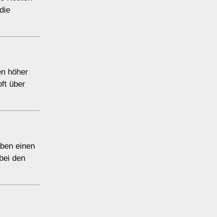
die
en höher
ft über
aben einen
bei den