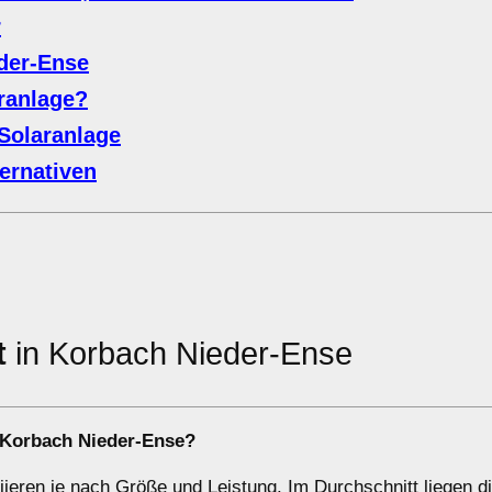
r
der-Ense
aranlage?
Solaranlage
ernativen
t
in Korbach Nieder-Ense
n Korbach Nieder-Ense?
riieren je nach Größe und Leistung. Im Durchschnitt liegen d