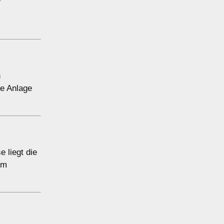
n
e Anlage
 liegt die
em