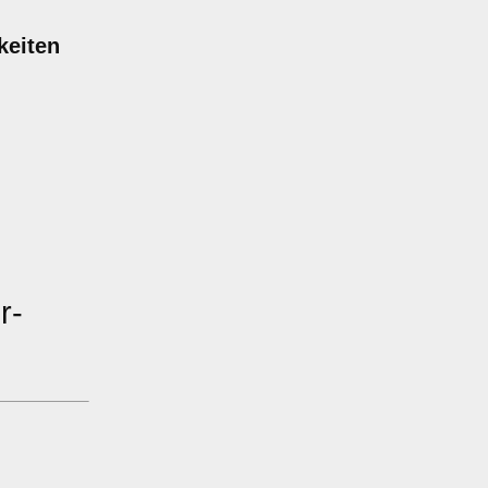
keiten
r-