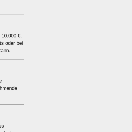
 10.000 €,
ts oder bei
kann.
e
nehmende
es