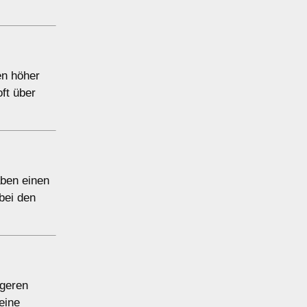
en höher
ft über
aben einen
bei den
igeren
eine