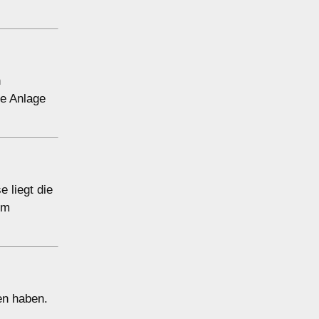
n
e Anlage
 liegt die
em
en haben.