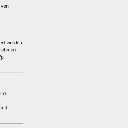
 von
ert werden
ernehmen
Wp,
ird.
 mit