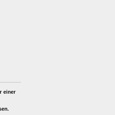
r einer
sen.