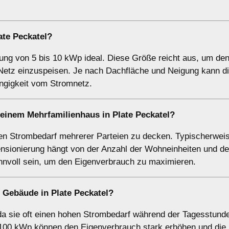
ate Peckatel?
stung von 5 bis 10 kWp ideal. Diese Größe reicht aus, um de
etz einzuspeisen. Je nach Dachfläche und Neigung kann di
ngigkeit vom Stromnetz.
i einem
Mehrfamilienhaus
in Plate Peckatel?
n Strombedarf mehrerer Parteien zu decken. Typischerweise
sionierung hängt von der Anzahl der Wohneinheiten und d
innvoll sein, um den Eigenverbrauch zu maximieren.
e Gebäude
in Plate Peckatel?
da sie oft einen hohen Strombedarf während der Tagesstund
 100 kWp können den Eigenverbrauch stark erhöhen und die