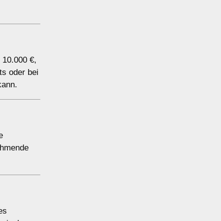
 10.000 €,
ts oder bei
kann.
e
nehmende
es