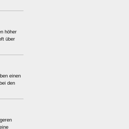
en höher
ft über
aben einen
bei den
igeren
eine