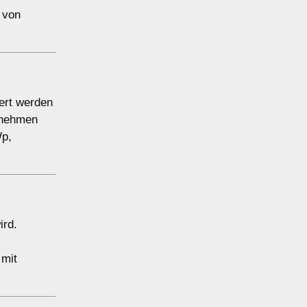
 von
ert werden
ernehmen
Wp,
ird.
 mit