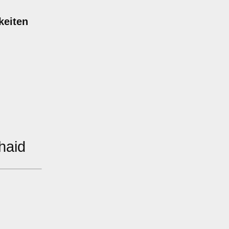
keiten
haid