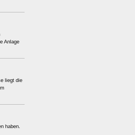
n
e Anlage
 liegt die
em
en haben.